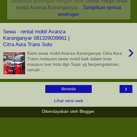
Tampilkan postingan dengan label
Daftar harga sewa
mobil Avanza Karanganyar
.
Tampilkan semua
postingan
Sewa - rental mobil Avanza
Karanganyar 081329039861 |
Citra Aura Trans Solo
›
Kami sewa mobil Avanza Karanganyar Citra Aura
Trans melayani sewa mobil baik dalam kota
maupun luar kota dgn Sopir yg berpengalaman,
ramah ...
›
Beranda
Lihat versi web
Diberdayakan oleh
Blogger
.