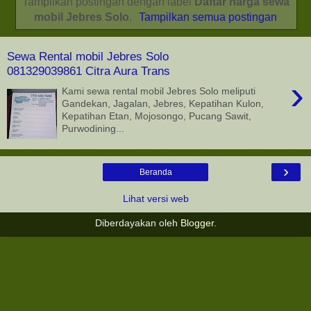
Tampilkan postingan dengan label
Daftar harga sewa
mobil Jebres Solo
.
Tampilkan semua postingan
Sewa Rental mobil Jebres Solo
081329039861 Citra Aura Trans
›
Kami sewa rental mobil Jebres Solo meliputi
Gandekan, Jagalan, Jebres, Kepatihan Kulon,
Kepatihan Etan, Mojosongo, Pucang Sawit,
Purwodining...
›
Beranda
Lihat versi web
Diberdayakan oleh
Blogger
.