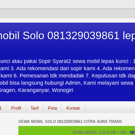
obil Solo 081329039861 lep
unci atau pakai Sopir Syarat2 sewa mobil lepas kunci :
ami 3. Ada rekomendasi dari sopir kami 4. Ada rekomend
kami 6. Pemesanan tdk mendadak 7. Keputusan tdk dapa
obil bisa langsung hubungi Admin, Kami melayani sewa m
 Sragen, Karanganyar, Wonogiri
1
Profil
Tarif
Peta
Kontak
SEWA MOBIL SOLO 081329039861 CITRA AURA TRANS
SEWA MOBIL SOLO HP / WA :
08