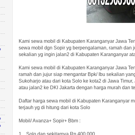
Kami sewa mobil di Kabupaten Karanganyar Jawa Ten
sewa mobil dgn Sopir yg berpengalaman, ramah dan ju
o
sekalian yg ingin jalan2 di Kabupaten Karanganyar atau
Kami sewa mobil di Kabupaten Karanganyar Jawa Ten
ramah dan jujur siap mengantar Bpk/ Ibu sekalian yang
Sukoharjo atau dari kota Solo ke kota2 di Jawa Timur
atau jalan2 ke DKI Jakarta dengan harga murah dan t
Daftar harga sewa mobil di Kabupaten Karanganyar me
terjauh yg di hitung dari kota Solo
o
Mobil/ Avanza+ Sopir+ Bbm :
o
1. Solo dan sekitarnya Rp 400.000