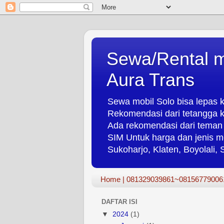
Sewa/Rental m
Aura Trans
Sewa mobil Solo bisa lepas k
Rekomendasi dari tetangga k
Ada rekomendasi dari teman 
SIM Untuk harga dan jenis m
Sukoharjo, Klaten, Boyolali,
Home | 081329039861~08156779006
DAFTAR ISI
▼
2024
(1)