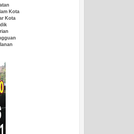
jatan
alam Kota
ar Kota
udik
rian
ingguan
ulanan