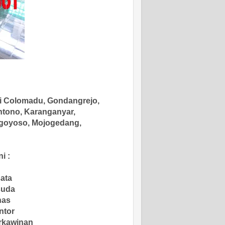
ti Colomadu, Gondangrejo,
ntono, Karanganyar,
rgoyoso, Mojogedang,
i :
sata
suda
nas
ntor
erkawinan