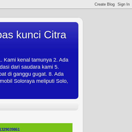
as kunci Citra
 1. Kami kenal tamunya 2. Ada
asi dari saudara kami 5.
t di ganggu gugat. 8. Ada
obil Soloraya meliputi Solo,
1329039861