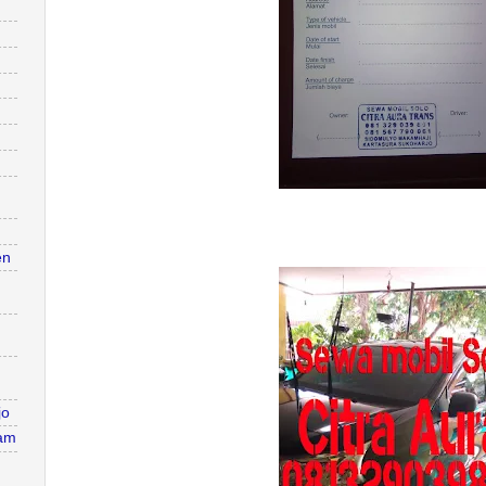
en
jo
jam