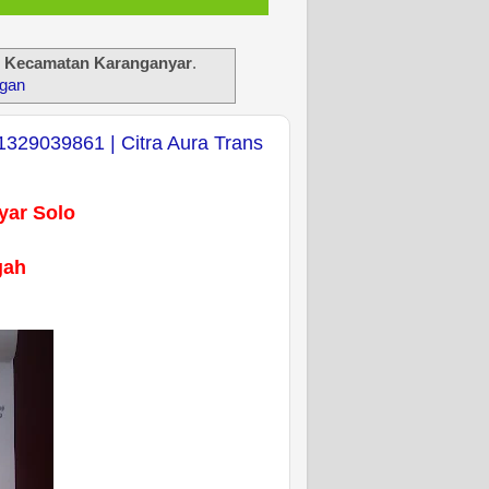
i Kecamatan Karanganyar
.
ngan
1329039861 | Citra Aura Trans
yar Solo
gah