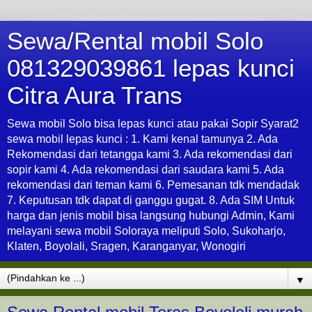
Sewa/Rental mobil Solo
081329039861 lepas kunci
Citra Aura Trans
Sewa mobil Solo bisa lepas kunci atau pakai Sopir Syarat2
sewa mobil lepas kunci : 1. Kami kenal tamunya 2. Ada
Rekomendasi dari tetangga kami 3. Ada rekomendasi dari
sopir kami 4. Ada rekomendasi dari saudara kami 5. Ada
rekomendasi dari teman kami 6. Pemesanan tdk mendadak
7. Keputusan tdk dapat di ganggu gugat. 8. Ada SIM Untuk
harga dan jenis mobil bisa langsung hubungi Admin, Kami
melayani sewa mobil Soloraya meliputi Solo, Sukoharjo,
Klaten, Boyolali, Sragen, Karanganyar, Wonogiri
▼