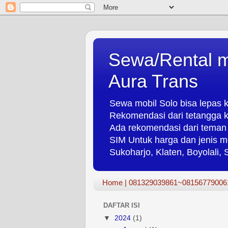
Sewa/Rental m
Aura Trans
Sewa mobil Solo bisa lepas k
Rekomendasi dari tetangga k
Ada rekomendasi dari teman 
SIM Untuk harga dan jenis m
Sukoharjo, Klaten, Boyolali,
Home | 081329039861~08156779006
DAFTAR ISI
▼
2024
(1)