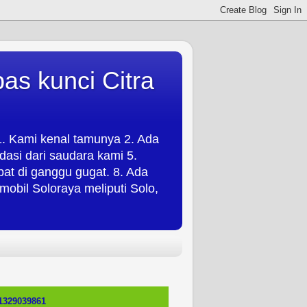
as kunci Citra
 1. Kami kenal tamunya 2. Ada
asi dari saudara kami 5.
t di ganggu gugat. 8. Ada
obil Soloraya meliputi Solo,
1329039861