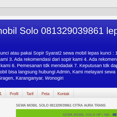
obil Solo 081329039861 lep
unci atau pakai Sopir Syarat2 sewa mobil lepas kunci :
ami 3. Ada rekomendasi dari sopir kami 4. Ada rekomend
kami 6. Pemesanan tdk mendadak 7. Keputusan tdk dapa
obil bisa langsung hubungi Admin, Kami melayani sewa m
 Sragen, Karanganyar, Wonogiri
1
Profil
Tarif
Peta
Kontak
SEWA MOBIL SOLO 081329039861 CITRA AURA TRANS
SEWA MOBIL SOLO HP / WA :
08