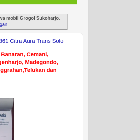
ewa mobil Grogol Sukoharjo
.
ngan
61 Citra Aura Trans Solo
i Banaran, Cemani,
genharjo, Madegondo,
nggrahan,Telukan dan