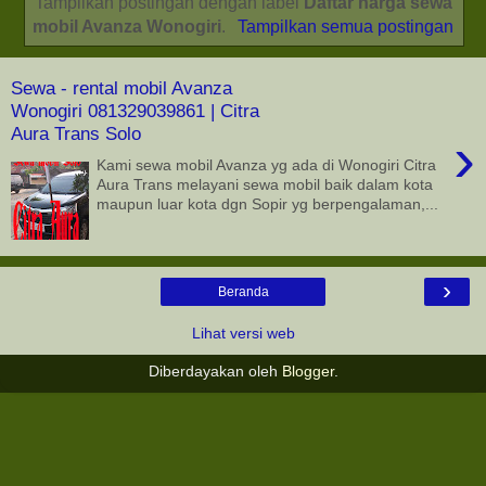
Tampilkan postingan dengan label
Daftar harga sewa
mobil Avanza Wonogiri
.
Tampilkan semua postingan
Sewa - rental mobil Avanza
Wonogiri 081329039861 | Citra
Aura Trans Solo
›
Kami sewa mobil Avanza yg ada di Wonogiri Citra
Aura Trans melayani sewa mobil baik dalam kota
maupun luar kota dgn Sopir yg berpengalaman,...
›
Beranda
Lihat versi web
Diberdayakan oleh
Blogger
.