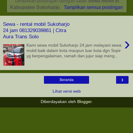
Tampilkan postingan dengan label
Sewa mobil di
Kabupaten Sukoharjo
.
Tampilkan semua postingan
Sewa - rental mobil Sukoharjo
24 jam 081329039861 | Citra
Aura Trans Solo
›
Kami sewa mobil Sukoharjo 24 jam melayani sewa
mobil baik dalam kota maupun luar kota dgn Sopir
yg berpengalaman, ramah dan jujur siap meng...
›
Beranda
Lihat versi web
Diberdayakan oleh
Blogger
.