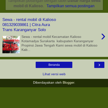
Tampilkan postingan dengan label
Daftar harga sewa
mobil di Kalioso
.
Tampilkan semua postingan
Sewa - rental mobil di Kalioso
081329039861 | Citra Aura
Trans Karanganyar Solo
›
Sewa - rental mobil Kecamatan Kalioso
Kotamadya Surakarta kabupaten Karanganyar
Propinsi Jawa Tengah Kami sewa mobil di Kalioso
Kab...
›
Beranda
Lihat versi web
Diberdayakan oleh
Blogger
.